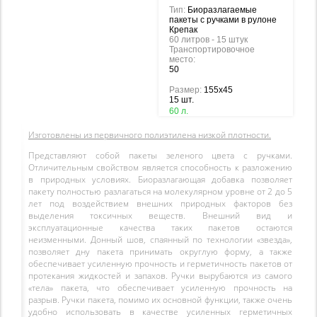
Тип:
Биоразлагаемые
пакеты с ручками в рулоне
Крепак
60 литров - 15 штук
Транспортировочное
место:
50
Размер:
155х45
15 шт.
60 л.
Изготовлены из первичного полиэтилена низкой плотности.
Представляют собой пакеты зеленого цвета с ручками.
Отличительным свойством является способность к разложению
в природных условиях. Биоразлагающая добавка позволяет
пакету полностью разлагаться на молекулярном уровне от 2 до 5
лет под воздействием внешних природных факторов без
выделения токсичных веществ. Внешний вид и
эксплуатационные качества таких пакетов остаются
неизменными. Донный шов, спаянный по технологии «звезда»,
позволяет дну пакета принимать округлую форму, а также
обеспечивает усиленную прочность и герметичность пакетов от
протекания жидкостей и запахов. Ручки вырубаются из самого
«тела» пакета, что обеспечивает усиленную прочность на
разрыв. Ручки пакета, помимо их основной функции, также очень
удобно использовать в качестве усиленных герметичных