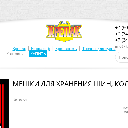
+7 (8
+7 (3
+7 (3
info@k
|
|
|
Крепак
Крепакоф
Крепаномъ
Товары для кухни
и
Контакты
КУПИТЬ
МЕШКИ ДЛЯ ХРАНЕНИЯ ШИН, КОЛ
Каталог
ко
од