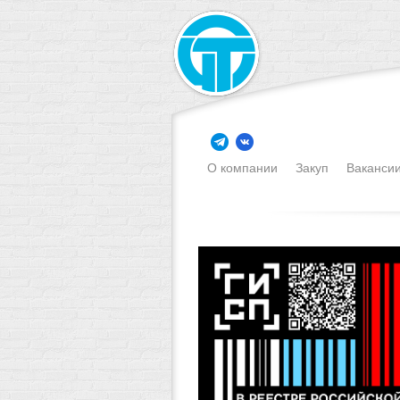
О компании
Закуп
Ваканси