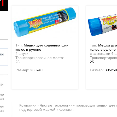
Тип:
Мешки для хранения шин,
Тип:
Мешки для
колес в рулоне
колес в рулоне
4 штуки
с завязками 4 
Транспортировочное место:
Транспортиров
25
25
Размер:
255x40
Размер:
305x50
ии
оне
ак
Компания «Чистые технологии» производит мешки для 
пе
под торговой маркой «Крепак».
ак