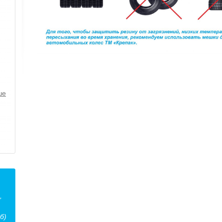
ше
,
б)