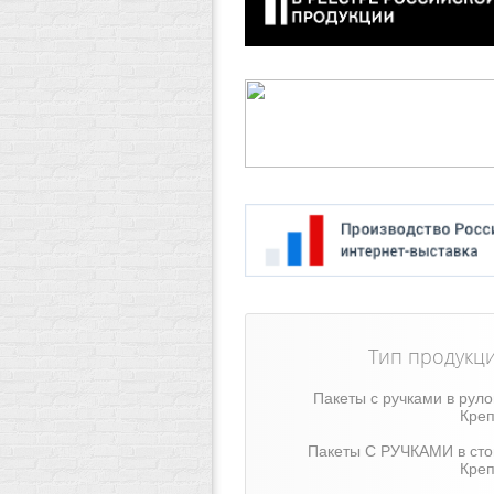
Тип продукц
Пакеты с ручками в рул
Креп
Пакеты С РУЧКАМИ в сто
Креп