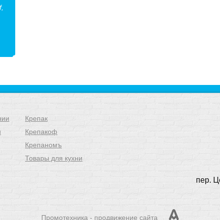
f,
нии
Крепак
и
Крепакоф
Крепаномъ
Товары для кухни
пер. Ц
Промотехника - продвижение сайта