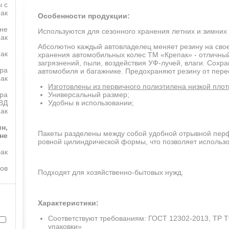
 с
пак
Особенности продукции:
не
Используются для сезонного хранения летних и зимних
ак
Абсолютно каждый автовладелец меняет резину на сво
ак
хранения автомобильных колес ТМ «Крепак» - отличны
загрязнений, пыли, воздействия УФ-лучей, влаги. Сохра
ра
автомобиля и багажнике. Предохраняют резину от пере
пак
Изготовлены из первичного полиэтилена низкой плот
Универсальный размер;
ра
Удобны в использовании;
ВД
ак
н,
Пакеты разделены между собой удобной отрывной перф
не
ровной цилиндрической формы, что позволяет использ
бак
ков
Подходят для хозяйственно-бытовых нужд.
Характеристики:
Соответствуют требованиям: ГОСТ 12302-2013, ТР Т
упаковки»