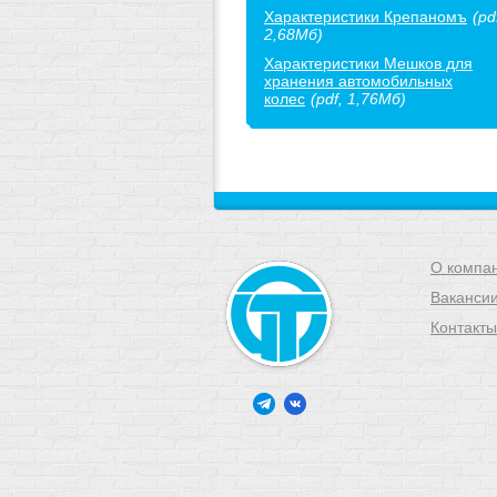
Характеристики Крепаномъ
(pd
2,68Мб)
Характеристики Мешков для
хранения автомобильных
колес
(pdf, 1,76Мб)
О компа
Ваканси
Контакты