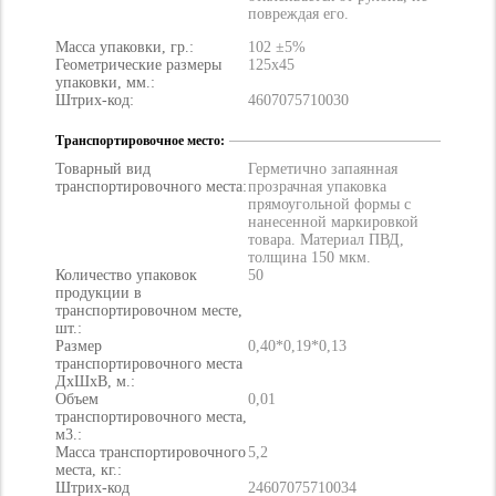
повреждая его.
Масса упаковки, гр.:
102 ±5%
Геометрические размеры
125х45
упаковки, мм.:
Штрих-код:
4607075710030
Транспортировочное место:
Товарный вид
Герметично запаянная
транспортировочного места:
прозрачная упаковка
прямоугольной формы с
нанесенной маркировкой
товара. Материал ПВД,
толщина 150 мкм.
Количество упаковок
50
продукции в
транспортировочном месте,
шт.:
Размер
0,40*0,19*0,13
транспортировочного места
ДхШхВ, м.:
Объем
0,01
транспортировочного места,
м3.:
Масса транспортировочного
5,2
места, кг.:
Штрих-код
24607075710034