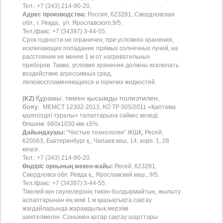
Тел.: +7 (343) 214-90-20.
Адрес производства:
Россия, 623281, Свердловская
обл., г. Ревда, ул. Ярославского,9/5.
Тел./факс: +7 (34397) 3-44-55.
Срок годности не ограничен, при условиях хранения,
исключающих попадание прямых солнечных лучей, на
расстоянии не менее 1 м от нагревательных
приборов. Также, условия хранения должны исключать
воздействие агрессивных сред,
легковоспламеняющихся и горючих жидкостей.
Құрамы: төмен қысымды полиэтилен,
(KZ)
бояу.
МЕМСТ 12302-2013, КО ТР 005/2011 «Қаптама
қауіпсіздігі туралы» талаптарына сәйкес келеді.
Өлшемі: 660х10
30 мм ±5%.
Дайындаушы:
"Чистые технологии" ЖШҚ, Ресей,
620063, Екатеринбург қ., Чапаев көш, 14, корп. 1, 28
кеңсе.
Тел.: +7 (343) 214-90-20.
Өндіріс орнының мекен-жайы:
Ресей, 623281,
Свердловск обл. Ревда қ., Ярославский көш., 9/5.
Тел./факс: +7 (34397) 3-44-55.
Тікелей күн сәулелерінің тиюін болдырмайтын, жылыту
аспаптарынан ең кемі 1 м қашықтықта сақтау
жағдайларында жарамдылық мерзімі
шектелмеген.
Сонымен қатар сақтау шарттары