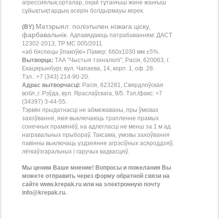
агрессиялық орталар, оңай тұтанғыш және жанғыш
сұйықтықтардың әсерін болдырмауы керек.
Матэрыял: поліэтылен нізкага ціску,
(BY)
фарбавальнік.
Адпавядаюць патрабаванням: ДАСТ
12302-2013, ТР МС 005/2011
«аб бяспецы ўпакоўкі».Памер: 660х1030 мм ±5%.
Вытворца:
ТАА "Чыстыя тэхналогіі", Расія, 620063, г.
Екацярынбург, вул. Чапаева, 14, корп. 1, оф. 28.
Тэл.: +7 (343) 214-90-20.
Адрас вытворчасці:
Расія, 623281, Свярдлоўская
вобл.,г. Рэўда, вул. Яраслаўскага, 9/5. Тэл./факс: +7
(34397) 3-44-55.
Тэрмін прыдатнасці не абмежаваны, пры ўмовах
захоўвання, якія выключаюць трапленне прамых
сонечных прамянёў, на адлегласці не менш за 1 м ад
награвальных прыбораў.
Таксама, умовы захоўвання
павінны выключаць уздзеянне агрэсіўных асяроддзяў,
лёгкаўзгаральных і гаручых вадкасцяў.
Мы ценим Ваше мнение! Вопросы и пожелания Вы
можете отправить через форму обратной связи на
сайте www.krepak.ru или на электронную почту
info@krepak.ru.