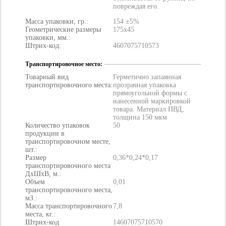
повреждая его.
Масса упаковки, гр.:
154 ±5%
Геометрические размеры
175х45
упаковки, мм.:
Штрих-код:
4607075710573
Транспортировочное место:
Товарный вид
Герметично запаянная
транспортировочного места:
прозрачная упаковка
прямоугольной формы с
нанесенной маркировкой
товара. Материал ПВД,
толщина 150 мкм
Количество упаковок
50
продукции в
транспортировочном месте,
шт.:
Размер
0,36*0,24*0,17
транспортировочного места
ДхШхВ, м.:
Объем
0,01
транспортировочного места,
м3.:
Масса транспортировочного
7,8
места, кг.:
Штрих-код
14607075710570