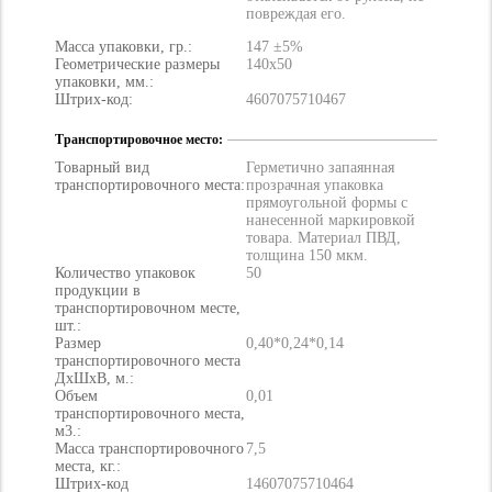
повреждая его.
Масса упаковки, гр.:
147 ±5%
Геометрические размеры
140х50
упаковки, мм.:
Штрих-код:
4607075710467
Транспортировочное место:
Товарный вид
Герметично запаянная
транспортировочного места:
прозрачная упаковка
прямоугольной формы с
нанесенной маркировкой
товара. Материал ПВД,
толщина 150 мкм.
Количество упаковок
50
продукции в
транспортировочном месте,
шт.:
Размер
0,40*0,24*0,14
транспортировочного места
ДхШхВ, м.:
Объем
0,01
транспортировочного места,
м3.:
Масса транспортировочного
7,5
места, кг.:
Штрих-код
14607075710464