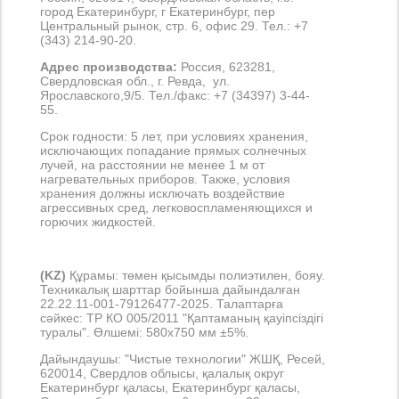
город Екатеринбург, г Екатеринбург, пер
Центральный рынок, стр. 6, офис 29. Тел.: +7
(343) 214-90-20.
Адрес производства:
Россия, 623281,
Свердловская обл., г. Ревда, ул.
Ярославского,9/5. Тел./факс: +7 (34397) 3-44-
55.
Срок годности: 5 лет, при условиях хранения,
исключающих попадание прямых солнечных
лучей, на расстоянии не менее 1 м от
нагревательных приборов. Также, условия
хранения должны исключать воздействие
агрессивных сред, легковоспламеняющихся и
горючих жидкостей.
(KZ)
Құрамы: төмен қысымды полиэтилен, бояу.
Техникалық шарттар бойынша дайындалған
22.22.11-001-79126477-2025. Талаптарға
сәйкес: ТР КО 005/2011 "Қаптаманың қауіпсіздігі
туралы". Өлшемі: 580х750 мм ±5%.
Дайындаушы: "Чистые технологии" ЖШҚ, Ресей,
620014, Свердлов облысы, қалалық округ
Екатеринбург қаласы, Екатеринбург қаласы,