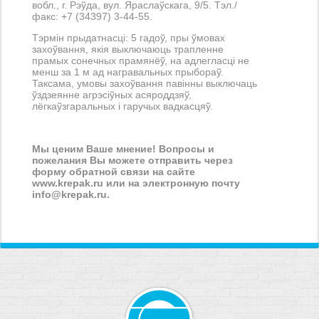
вобл., г. Рэўда, вул. Яраслаўскага, 9/5. Тэл./
факс: +7 (34397) 3-44-55.
Тэрмін прыдатнасці: 5 гадоў, пры ўмовах
захоўвання, якія выключаюць трапленне
прамых сонечных прамянёў, на адлегласці не
менш за 1 м ад награвальных прыбораў.
Таксама, умовы захоўвання павінны выключаць
ўздзеянне агрэсіўных асяроддзяў,
лёгкаўзгаральных і гаручых вадкасцяў.
Мы ценим Ваше мнение! Вопросы и
пожелания Вы можете отправить через
форму обратной связи на сайте
www.krepak.ru или на электронную почту
info@krepak.ru.