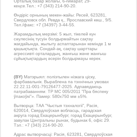
Орталық базар жолағы, 6-ғимарат, 29-
кеңсе.Тел.: +7 (343) 214-90-20.
Өндіріс орнының мекен-жайы: Ресей, 623281,
Свердловск обл. Ревда қ., Ярославский көш., 9/5.
Тел./факс: +7 (34397) 3-44-55.
Жарамдылық мерзімі: 5 жыл, тікелей күн
сәулесінің түсуін болдырмайтын сақтау
жағдайында, жылыту аспаптарынан кемінде 1 м
қашықтықта. Сондай-ақ, сақтау шарттары
агрессивті орталардың, жанғыш және жанғыш
сұйықтықтардың әсерін болдырмауы керек.
(BY)
Матэрыял: поліэтылен нізкага ціску,
фарбавальнік. Выраблена па тэхнічных умовах
22.22.11-001-79126477-2025. Адпавядаюць
патрабаванням: ТР МС 005/2011 "Пра бяспеку
ўпакоўкі"». Памер: 580х750 мм ±5%.
Вытворца: ТАА "Чыстыя тэхналогіі", Расія,
620014, Свярдлоўская вобласць, гарадская
акруга горад Екацерынбург, горад Екацерынбург,
завулак Цэнтральны рынак, будынак 6, офіс 29.
Тэл.: +7 (343) 214-90-20.
Адрас вытворчасці: Расія, 623281, Свярдлоўская