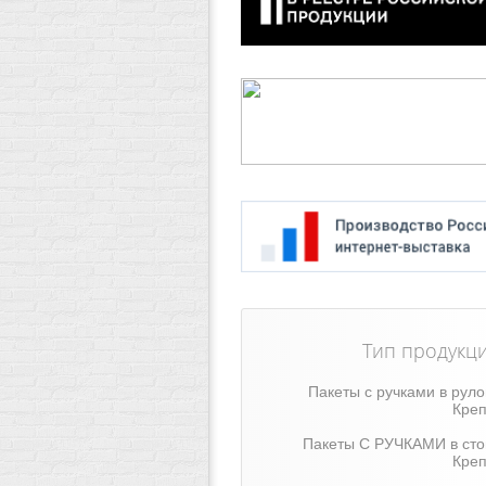
Тип продукц
Пакеты с ручками в рул
Креп
Пакеты С РУЧКАМИ в сто
Креп