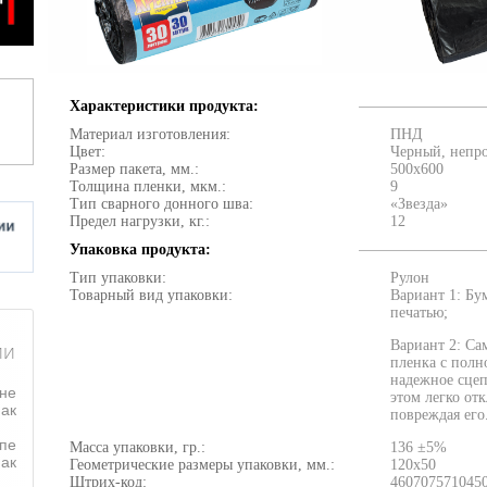
Характеристики продукта:
Материал изготовления:
ПНД
Цвет:
Черный, непр
Размер пакета, мм.:
500х600
Толщина пленки, мкм.:
9
Тип сварного донного шва:
«Звезда»
Предел нагрузки, кг.:
12
Упаковка продукта:
Тип упаковки:
Рулон
Товарный вид упаковки:
Вариант 1: Бу
печатью;
Вариант 2: Са
ии
пленка с полн
надежное сцеп
оне
этом легко отк
ак
повреждая его
пе
Масса упаковки, гр.:
136 ±5%
ак
Геометрические размеры упаковки, мм.:
120х50
Штрих-код:
460707571045