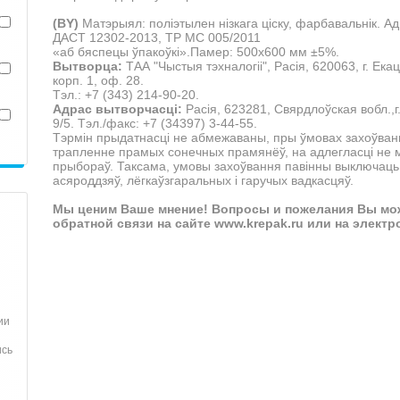
(BY)
Матэрыял: поліэтылен нізкага ціску, фарбавальнік.
Ад
ДАСТ 12302-2013, ТР МС 005/2011
«аб бяспецы ўпакоўкі».Памер: 500х600 мм ±5%.
Вытворца:
ТАА "Чыстыя тэхналогіі", Расія, 620063, г. Ека
корп. 1, оф. 28.
Тэл.: +7 (343) 214-90-20.
Адрас вытворчасці:
Расія, 623281, Свярдлоўская вобл.,г.
9/5. Тэл./факс: +7 (34397) 3-44-55.
Тэрмін прыдатнасці не абмежаваны, пры ўмовах захоўван
трапленне прамых сонечных прамянёў, на адлегласці не 
прыбораў.
Таксама, умовы захоўвання павінны выключаць 
асяроддзяў, лёгкаўзгаральных і гаручых вадкасцяў.
Мы ценим Ваше мнение! Вопросы и пожелания Вы мо
обратной связи на сайте www.krepak.ru или на электр
ии
ись