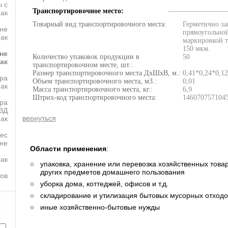
 с
Транспортировочное место:
пак
Товарный вид транспортировочного места:
Герметично за
не
прямоугольно
ак
маркировкой 
150 мкм.
не
Количество упаковок продукции в
50
ак
транспортировочном месте, шт.:
Размер транспортировочного места ДхШхВ, м.:
0,41*0,24*0,12
ра
Объем транспортировочного места, м3.:
0,01
пак
Масса транспортировочного места, кг.:
6,9
Штрих-код транспортировочного места:
146070757104
ра
ВД
вернуться
ак
лес
оне
Области применения
:
бак
упаковка, хранение или перевозка хозяйственных това
других предметов домашнего пользования
ков
уборка дома, коттеджей, офисов и т.д.
складирование и утилизация бытовых мусорных отходов
иные хозяйственно-бытовые нужды