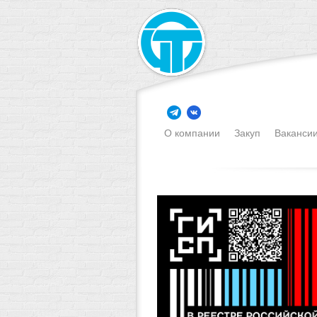
О компании
Закуп
Ваканси