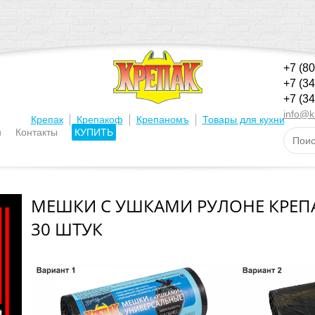
+7 (8
+7 (3
+7 (3
info@k
|
|
|
Крепак
Крепакоф
Крепаномъ
Товары для кухни
и
Контакты
КУПИТЬ
МЕШКИ С УШКАМИ РУЛОНЕ КРЕПА
30 ШТУК