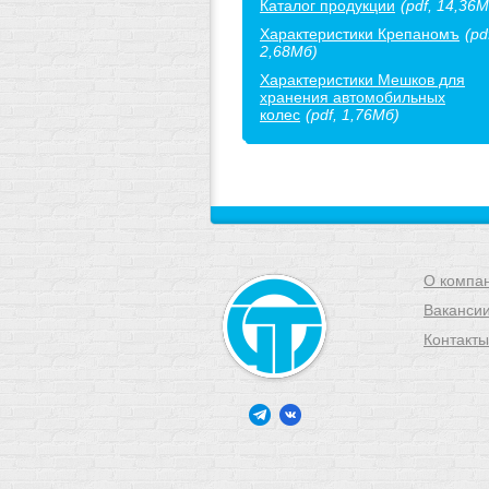
Каталог продукции
(pdf, 14,36М
Характеристики Крепаномъ
(pd
2,68Мб)
Характеристики Мешков для
хранения автомобильных
колес
(pdf, 1,76Мб)
О компа
Ваканси
Контакты