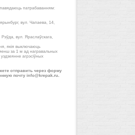
павядаюць патрабаванням:
цярынбург, вул. Чапаева, 14,
 Рэўда, вул. Яраслаўскага,
ня, якія выключаюць
менш за 1 м ад награвальных
уздзеянне агрэсіўных
жете отправить через форму
онную почту info@krepak.ru.