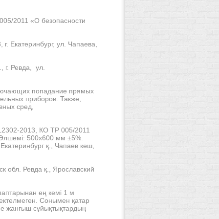
005/2011 «О безопасности
 г. Екатеринбург, ул. Чапаева,
 г. Ревда, ул.
сключающих попадание прямых
тельных приборов. Также,
вных сред,
302-2013, КО ТР 005/2011
. Өлшемі: 500х600 мм ±5%.
Екатеринбург қ., Чапаев көш,
к обл. Ревда қ., Ярославский
паптарынан ең кемі 1 м
ектелмеген.
Сонымен қатар
не жанғыш сұйықтықтардың