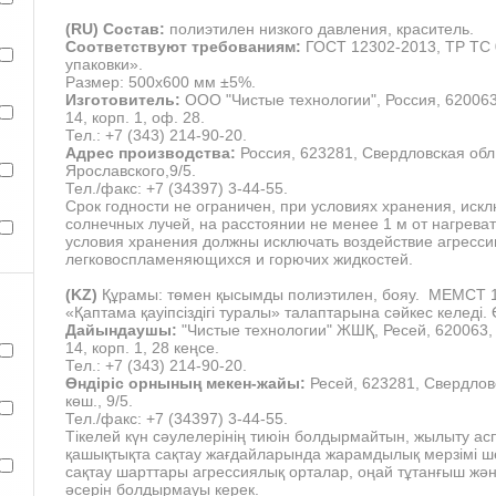
(RU) Состав:
полиэтилен низкого давления, краситель.
Соответствуют требованиям:
ГОСТ 12302-2013, ТР ТС 
упаковки».
Размер: 500х600 мм ±5%.
Изготовитель:
ООО "Чистые технологии", Россия, 620063,
14, корп. 1, оф. 28.
Тел.: +7 (343) 214-90-20.
Адрес производства:
Россия, 623281, Свердловская обл.,
Ярославского,9/5.
Тел./факс: +7 (34397) 3-44-55.
Срок годности не ограничен, при условиях хранения, и
солнечных лучей, на расстоянии не менее 1 м от нагрева
условия хранения должны исключать воздействие агресси
легковоспламеняющихся и горючих жидкостей.
(KZ)
Құрамы: төмен қысымды полиэтилен, бояу.
МЕМСТ 12
«Қаптама қауіпсіздігі туралы» талаптарына сәйкес келеді
Дайындаушы:
"Чистые технологии" ЖШҚ, Ресей, 620063, 
14, корп. 1, 28 кеңсе.
Тел.: +7 (343) 214-90-20.
Өндіріс орнының мекен-жайы:
Ресей, 623281, Свердловс
көш., 9/5.
Тел./факс: +7 (34397) 3-44-55.
Тікелей күн сәулелерінің тиюін болдырмайтын, жылыту ас
қашықтықта сақтау жағдайларында жарамдылық мерзімі ш
сақтау шарттары агрессиялық орталар, оңай тұтанғыш жә
әсерін болдырмауы керек.