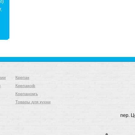
б)
f,
нии
Крепак
и
Крепакоф
Крепаномъ
Товары для кухни
пер. Ц