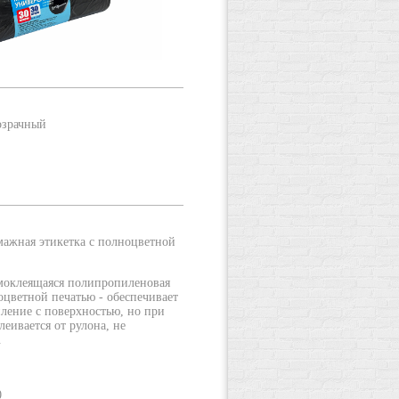
озрачный
мажная этикетка с полноцветной
моклеящаяся полипропиленовая
оцветной печатью - обеспечивает
ление с поверхностью, но при
леивается от рулона, не
.
0