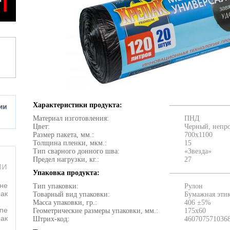
Характеристики продукта:
Материал изготовления:
ПНД
Цвет:
Черный, непр
Размер пакета, мм.:
700х1100
Толщина пленки, мкм.:
15
Тип сварного донного шва:
«Звезда»
Предел нагрузки, кг.:
27
ии
Упаковка продукта:
оне
Тип упаковки:
Рулон
ак
Товарный вид упаковки:
Бумажная этик
Масса упаковки, гр.:
406 ±5%
пе
Геометрические размеры упаковки, мм.:
175х60
ак
Штрих-код:
460707571036