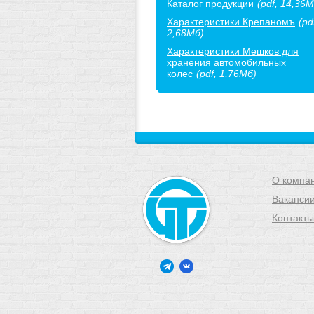
Каталог продукции
(pdf, 14,36М
Характеристики Крепаномъ
(pd
2,68Мб)
Характеристики Мешков для
хранения автомобильных
колес
(pdf, 1,76Мб)
О компа
Ваканси
Контакты