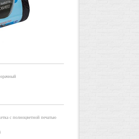
озрачный
етка с полноцветной печатью
8