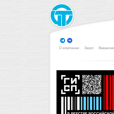
О компании
Закуп
Ваканси