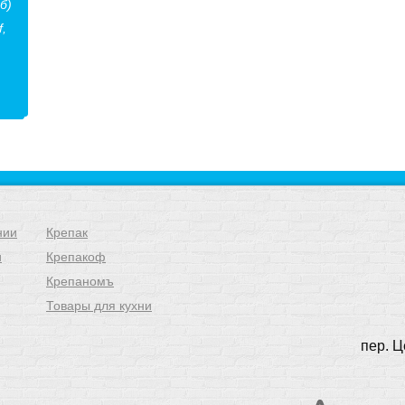
б)
f,
нии
Крепак
и
Крепакоф
Крепаномъ
Товары для кухни
пер. Ц