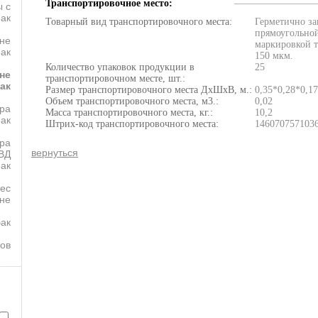
Транспортировочное место:
 с
пак
Товарный вид транспортировочного места:
Герметично за
прямоугольно
не
маркировкой 
ак
150 мкм.
Количество упаковок продукции в
25
не
транспортировочном месте, шт.:
ак
Размер транспортировочного места ДхШхВ, м.:
0,35*0,28*0,17
Объем транспортировочного места, м3.:
0,02
ра
Масса транспортировочного места, кг.:
10,2
пак
Штрих-код транспортировочного места:
146070757103
ра
вернуться
ВД
ак
лес
оне
бак
ков