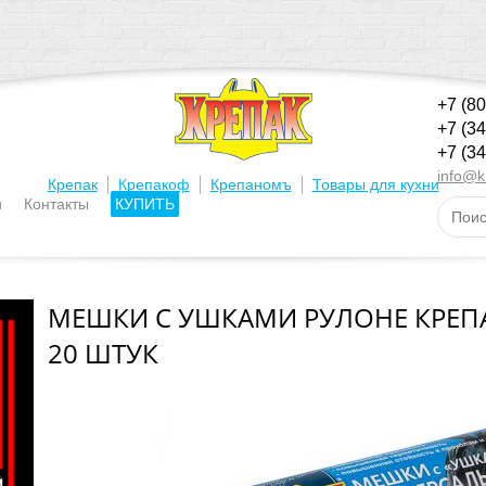
+7 (8
+7 (3
+7 (3
info@k
|
|
|
Крепак
Крепакоф
Крепаномъ
Товары для кухни
и
Контакты
КУПИТЬ
МЕШКИ С УШКАМИ РУЛОНЕ КРЕПА
20 ШТУК