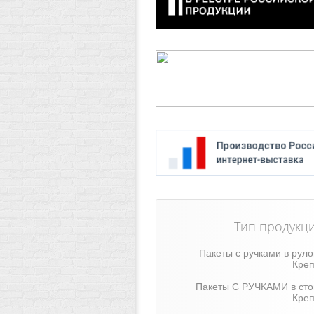
Тип продукц
Пакеты с ручками в рул
Креп
Пакеты С РУЧКАМИ в сто
Креп